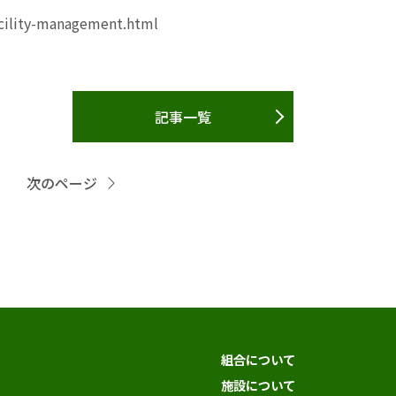
cility-management.html
記事一覧
次のページ
組合について
施設について