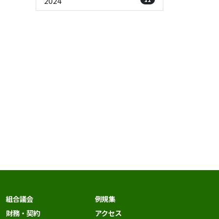
2024
組合議会
例規集
財務・契約
アクセス