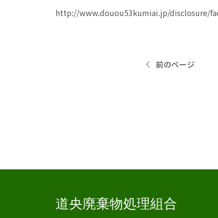
http://www.douou53kumiai.jp/disclosure/fa
前のページ