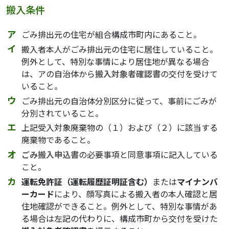
搬入条件
ごみ排出元の住宅が組合構成市町内にあること。
搬入者本人がごみ排出元の住宅に居住していること。
例外として、特別な事情により居住地が異なる場合
は、アの自治体から
搬入対象者確認書
の交付を受けて
いること。
ごみ排出元の自治体分別区分に従って、事前にごみが
分別されていること。
上記受入対象廃棄物の（１）および（２）に該当する
廃棄物であること。
ごみ搬入申込書
の必要事項と同意事項に記入している
こと。
運転免許証（運転履歴証明証含む）
または
マイナンバ
ーカード
により、顔写真による搬入者の本人確認と居
住地確認ができること。例外として、特別な事情があ
る場合は左記の代わりに、構成市町から交付を受けた