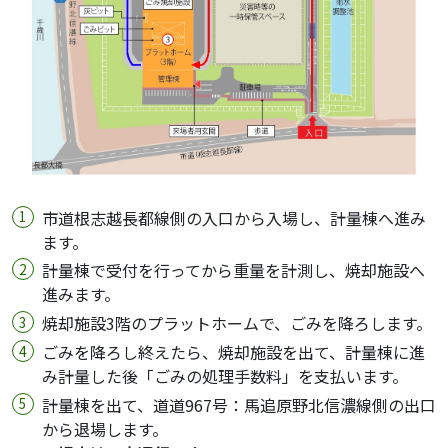
市道根志越長都線側の入口から入場し、計量棟へ進み
ます。
計量棟で受付を行ってから重量を計測し、焼却施設へ
進みます。
焼却施設3階のプラットホームで、ごみを降ろします。
ごみを降ろし終えたら、焼却施設を出て、計量棟に進
み計量した後「ごみの処理手数料」を支払います。
計量棟を出て、道道967号：馬追原野北信濃線側の出口
から退場します。